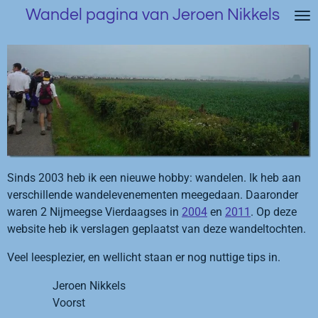
Wandel pagina van Jeroen Nikkels
Ga
direct
naar
de
hoofdinhoud
Sinds 2003 heb ik een nieuwe hobby: wandelen. Ik heb aan
verschillende wandelevenementen meegedaan. Daaronder
waren 2 Nijmeegse Vierdaagses in
2004
en
2011
. Op deze
website heb ik verslagen geplaatst van deze wandeltochten.
Veel leesplezier, en wellicht staan er nog nuttige tips in.
Jeroen Nikkels
Voorst